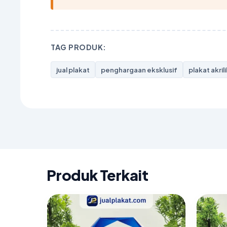
TAG PRODUK:
jual plakat
penghargaan eksklusif
plakat akril
Produk Terkait