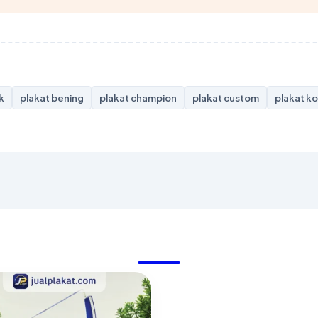
ik
plakat bening
plakat champion
plakat custom
plakat k