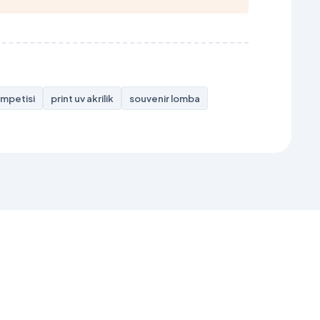
ompetisi
print uv akrilik
souvenir lomba